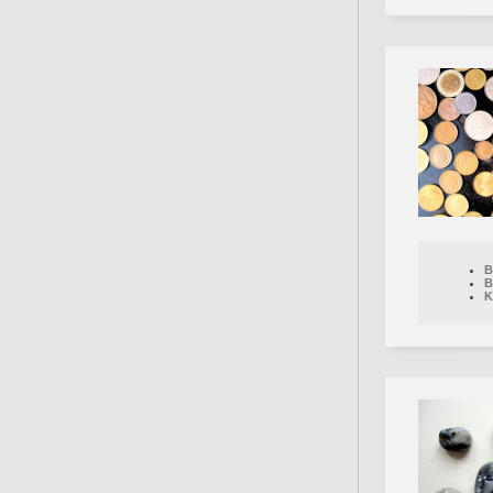
B
B
K