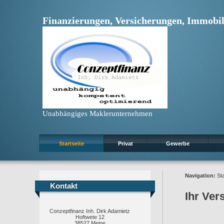
Finanzierungen, Versicherungen, Immobil
Unabhängiges Maklerunternehmen
Startseite
Privat
Gewerbe
Navigation:
Sta
Kontakt
Kontakt
Ihr Ver
Conzeptfinanz Inh. Dirk Adamietz
Hoftwete 12
38527 Meine