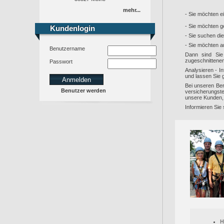
mehr...
- Sie möchten e
- Sie möchten 
Kundenlogin
Kundenlogin
- Sie suchen di
- Sie möchten a
Benutzername
Dann sind Sie 
zugeschnittenen
Passwort
Analysieren - I
und lassen Sie g
Bei unseren Ber
Benutzer werden
versicherungste
unsere Kunden, 
Informieren Sie 
H