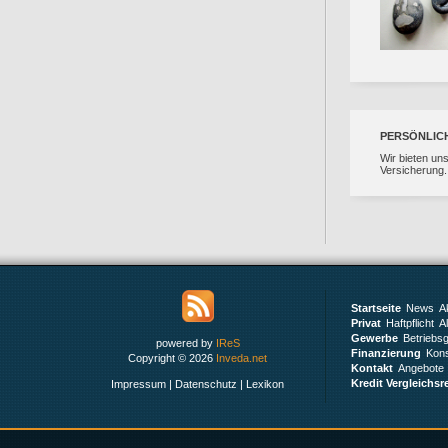
PERSÖNLIC
Wir bieten un
Versicherung.
Startseite
News
A
Privat
Haftpflicht
A
Gewerbe
Betriebs
powered by
IReS
Finanzierung
Kons
Copyright © 2026
Inveda.net
Kontakt
Angebote
Kredit Vergleichsr
Impressum
|
Datenschutz
|
Lexikon